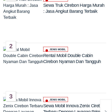
Posted
Sewa Truk Cirebon Harga Murah
in
: Jasa Angkut Barang Terbaik
2
JENIS MOBIL
Posted
Rental Mobil Double Cabin
in
Cirebon Nyaman Dan Tangguh
3
JENIS MOBIL
Posted
Sewa Mobil Innova Zenix Cirebon
in
Rent
Terbaru Dengan Layanan Prima