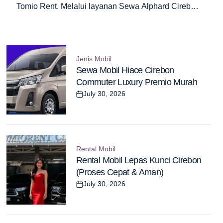
Tomio Rent. Melalui layanan Sewa Alphard Cirebon,
kami menghadirkan pengalaman berkendara kelas
atas yang mengutamakan kenyamanan, prestise,
dan privasi maksimal bagi Anda...
Jenis Mobil
Posted
Sewa Mobil Hiace Cirebon
in
Commuter Luxury Premio Murah
July 30, 2026
Post
Date
Rental Mobil
Posted
Rental Mobil Lepas Kunci Cirebon
in
(Proses Cepat & Aman)
July 30, 2026
Post
Date