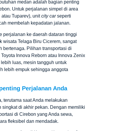
butuhan medan adalah bagian penting
July 30, 2026
Post
rebon
. Untuk perjalanan simpel di area
Date
 atau Tuparev), unit
city car
seperti
ncah membelah kepadatan jalanan.
 perjalanan ke daerah dataran tinggi
k wisata Telaga Biru Cicerem, sangat
h bertenaga. Pilihan
transportasi di
i
Toyota Innova Reborn
atau Innova Zenix
 lebih luas, mesin tangguh untuk
auh lebih empuk sehingga anggota
rpenting Perjalanan Anda
a, terutama saat Anda melakukan
n singkat di akhir pekan. Dengan memiliki
portasi di Cirebon
yang Anda sewa,
cara fleksibel dan mendadak.