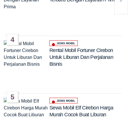
Lay
4
JENIS MOBIL
Posted
Rental Mobil Fortuner Cirebon
in
Untuk Liburan Dan Perjalanan
Bisnis
5
JENIS MOBIL
Posted
Sewa Mobil Elf Cirebon Harga
in
Murah Cocok Buat Liburan