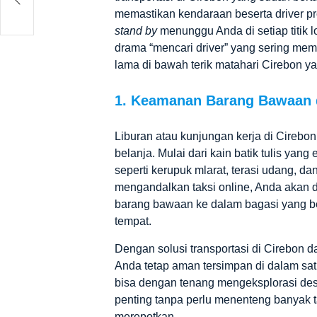
memastikan kendaraan beserta driver pro
stand by
menunggu Anda di setiap titik l
drama “mencari driver” yang sering m
lama di bawah terik matahari Cirebon y
1. Keamanan Barang Bawaan d
Liburan atau kunjungan kerja di Cirebon 
belanja. Mulai dari kain batik tulis yan
seperti kerupuk mlarat, terasi udang, d
mengandalkan taksi online, Anda akan 
barang bawaan ke dalam bagasi yang be
tempat.
Dengan
solusi
transportasi di Cirebon
da
Anda tetap aman tersimpan di dalam sa
bisa dengan tenang mengeksplorasi dest
penting tanpa perlu menenteng banyak t
merepotkan.