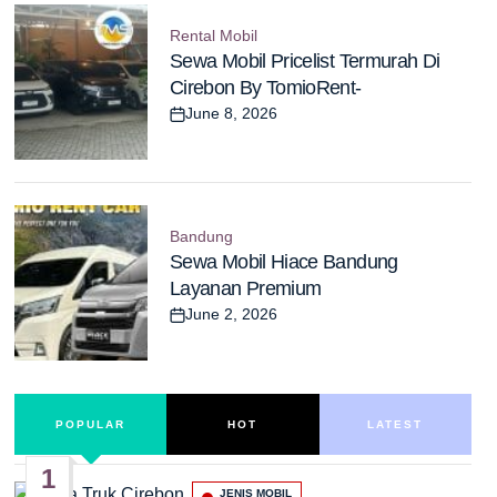
Rental Mobil
Posted
Sewa Mobil Pricelist Termurah Di
in
Cirebon By TomioRent-
June 8, 2026
Post
Date
Bandung
Posted
Sewa Mobil Hiace Bandung
in
Layanan Premium
June 2, 2026
Post
Date
POPULAR
HOT
LATEST
1
JENIS MOBIL