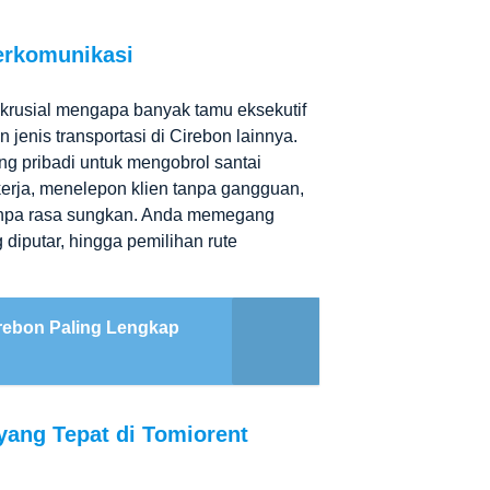
erkomunikasi
n krusial mengapa banyak tamu eksekutif
n jenis
transportasi di Cirebon
lainnya.
ng pribadi untuk mengobrol santai
kerja, menelepon klien tanpa gangguan,
anpa rasa sungkan. Anda memegang
diputar, hingga pemilihan rute
irebon Paling Lengkap
JENIS MOBIL
Posted
yang Tepat di Tomiorent
Sewa Mobil Hiace Cirebon Commuter
in
Luxury Premio Murah