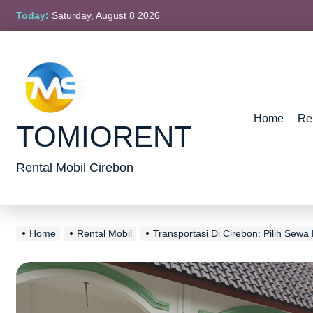
Skip
Today:
Saturday, August 8 2026
to
content
Home
Re
TOMIORENT
Rental Mobil Cirebon
Home
Rental Mobil
Transportasi Di Cirebon: Pilih Sewa