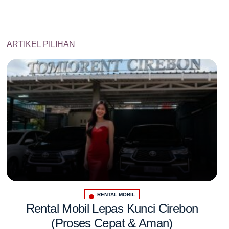
ARTIKEL PILIHAN
RENTAL MOBIL
Posted
Rental Mobil Lepas Kunci Cirebon
Se
in
(Proses Cepat & Aman)