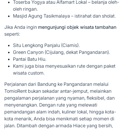
Toserba Yogya atau Alfamart Lokal – belanja oleh-
oleh ringan.
Masjid Agung Tasikmalaya – istirahat dan sholat.
Jika Anda ingin
mengunjungi objek wisata tambahan
seperti:
Situ Lengkong Panjalu (Ciamis).
Green Canyon (Cijulang, dekat Pangandaran).
Pantai Batu Hiu.
Kami juga bisa menyesuaikan rute dengan paket
wisata custom.
Perjalanan dari Bandung ke Pangandaran melalui
TomioRent bukan sekadar antar-jemput, melainkan
pengalaman perjalanan yang nyaman, fleksibel, dan
menyenangkan. Dengan rute yang melewati
pemandangan alam indah, kuliner lokal, hingga kota-
kota menarik, Anda bisa menikmati setiap momen di
jalan. Ditambah dengan armada Hiace yang bersih,