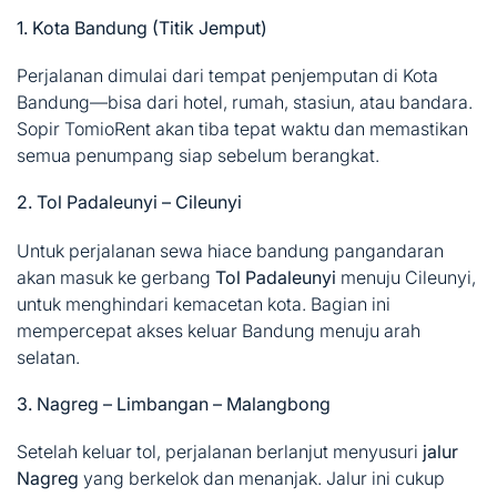
1. Kota Bandung (Titik Jemput)
Perjalanan dimulai dari tempat penjemputan di Kota
Bandung—bisa dari hotel, rumah, stasiun, atau bandara.
Sopir TomioRent akan tiba tepat waktu dan memastikan
semua penumpang siap sebelum berangkat.
2. Tol Padaleunyi – Cileunyi
Untuk perjalanan sewa hiace bandung pangandaran
akan masuk ke gerbang
Tol Padaleunyi
menuju Cileunyi,
untuk menghindari kemacetan kota. Bagian ini
mempercepat akses keluar Bandung menuju arah
selatan.
3. Nagreg – Limbangan – Malangbong
Setelah keluar tol, perjalanan berlanjut menyusuri
jalur
Nagreg
yang berkelok dan menanjak. Jalur ini cukup