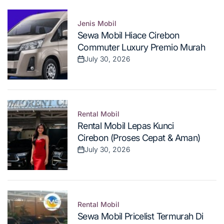
kenyamanan, prestise, dan privasi maksimal bagi
Anda...
Jenis Mobil
Posted
Sewa Mobil Hiace Cirebon
in
Commuter Luxury Premio Murah
July 30, 2026
Post
Date
Rental Mobil
Posted
Rental Mobil Lepas Kunci
in
Cirebon (Proses Cepat & Aman)
July 30, 2026
Post
Date
Rental Mobil
Posted
Sewa Mobil Pricelist Termurah Di
in