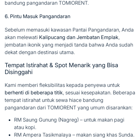
bandung pangandaran TOMIORENT.
6. Pintu Masuk Pangandaran
Sebelum memasuki kawasan Pantai Pangandaran, Anda
akan melewati
Kalipucang dan Jembatan Emplak
,
jembatan ikonik yang menjadi tanda bahwa Anda sudah
dekat dengan destinasi utama.
Tempat Istirahat & Spot Menarik yang Bisa
Disinggahi
Kami memberi fleksibilitas kepada penyewa untuk
berhenti di beberapa titik
, sesuai kesepakatan. Beberapa
tempat istirahat untuk sewa hiace bandung
pangandaran dari TOMIORENT yang umum disarankan:
RM Saung Gunung (Nagreg) – untuk makan pagi
atau kopi.
RM Ampera Tasikmalaya – makan siang khas Sunda.