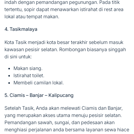
indah dengan pemandangan pegunungan. Pada titik
tertentu, sopir dapat menawarkan istirahat di rest area
lokal atau tempat makan.
4. Tasikmalaya
Kota Tasik menjadi kota besar terakhir sebelum masuk
kawasan pesisir selatan. Rombongan biasanya singgah
di sini untuk:
Makan siang.
Istirahat toilet.
Membeli camilan lokal.
5. Ciamis – Banjar – Kalipucang
Setelah Tasik, Anda akan melewati Ciamis dan Banjar,
yang merupakan akses utama menuju pesisir selatan.
Pemandangan sawah, sungai, dan pedesaan akan
menghiasi perjalanan anda bersama layanan sewa hiace