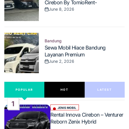
Cirebon By TomioRent-
June 8, 2026
Post
Date
Bandung
Posted
Sewa Mobil Hiace Bandung
in
Layanan Premium
June 2, 2026
Post
Date
POPULAR
HOT
LATEST
1
JENIS MOBIL
Posted
Rental Innova Cirebon – Venturer
in
Reborn Zenix Hybrid