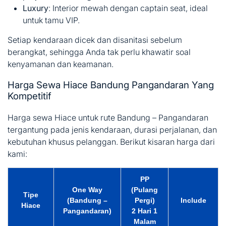
Luxury
: Interior mewah dengan captain seat, ideal
untuk tamu VIP.
Setiap kendaraan dicek dan disanitasi sebelum
berangkat, sehingga Anda tak perlu khawatir soal
kenyamanan dan keamanan.
Harga Sewa Hiace Bandung Pangandaran Yang
Kompetitif
Harga sewa Hiace untuk rute Bandung – Pangandaran
tergantung pada jenis kendaraan, durasi perjalanan, dan
kebutuhan khusus pelanggan. Berikut kisaran harga dari
kami:
PP
One Way
(Pulang
Tipe
(Bandung –
Pergi)
Include
Hiace
Pangandaran)
2 Hari 1
Malam