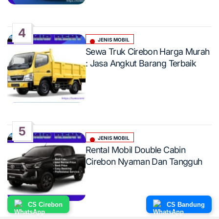
4
JENIS MOBIL
Posted
Sewa Truk Cirebon Harga Murah
in
: Jasa Angkut Barang Terbaik
5
JENIS MOBIL
Posted
Rental Mobil Double Cabin
in
Cirebon Nyaman Dan Tangguh
CS Cirebon
CS Bandung