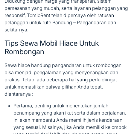
Didukung dengan harga yang transparan, sistem
pemesanan yang mudah, serta layanan pelanggan yang
responsif, TomioRent telah dipercaya oleh ratusan
pelanggan untuk rute Bandung – Pangandaran dan
sekitarnya.
Tips Sewa Mobil Hiace Untuk
Rombongan
Sewa hiace bandung pangandaran untuk rombongan
bisa menjadi pengalaman yang menyenangkan dan
praktis. Tetapi ada beberapa hal yang perlu diingat
untuk memastikan bahwa pilihan Anda tepat,
diantaranya :
Pertama
, penting untuk menentukan jumlah
penumpang yang akan ikut serta dalam perjalanan.
Ini akan membantu Anda memilih jenis kendaraan
yang sesuai. Misalnya, jika Anda memiliki kelompok