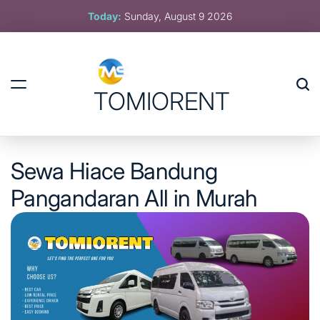
Skip
Today:
Sunday, August 9 2026
to
content
TOMIORENT
Sewa Hiace Bandung
Pangandaran All in Murah