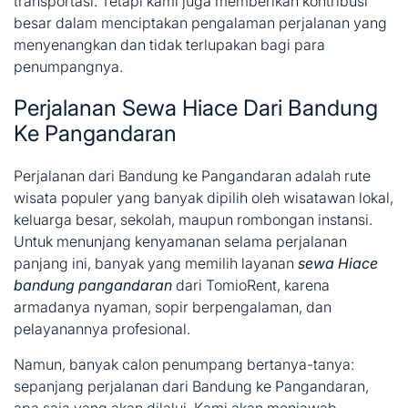
transportasi. Tetapi kami juga memberikan kontribusi
besar dalam menciptakan pengalaman perjalanan yang
menyenangkan dan tidak terlupakan bagi para
penumpangnya.
Perjalanan Sewa Hiace Dari Bandung
Ke Pangandaran
Perjalanan dari Bandung ke Pangandaran adalah rute
wisata populer yang banyak dipilih oleh wisatawan lokal,
keluarga besar, sekolah, maupun rombongan instansi.
Untuk menunjang kenyamanan selama perjalanan
panjang ini, banyak yang memilih layanan
sewa Hiace
bandung pangandaran
dari TomioRent, karena
armadanya nyaman, sopir berpengalaman, dan
pelayanannya profesional.
Namun, banyak calon penumpang bertanya-tanya:
sepanjang perjalanan dari Bandung ke Pangandaran,
apa saja yang akan dilalui. Kami akan menjawab