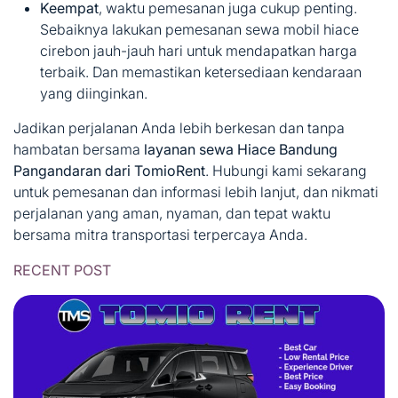
Keempat
, waktu pemesanan juga cukup penting.
Sebaiknya lakukan pemesanan sewa mobil hiace
cirebon jauh-jauh hari untuk mendapatkan harga
terbaik. Dan memastikan ketersediaan kendaraan
yang diinginkan.
Jadikan perjalanan Anda lebih berkesan dan tanpa
hambatan bersama
layanan sewa Hiace Bandung
Pangandaran dari TomioRent
. Hubungi kami sekarang
untuk pemesanan dan informasi lebih lanjut, dan nikmati
perjalanan yang aman, nyaman, dan tepat waktu
bersama mitra transportasi terpercaya Anda.
RECENT POST