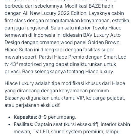
berbeda dari sebelumnya. Modifikasi BAZE hadir
dengan All New Luxury 2022 Edition. Layaknya cabin
first class dengan mengutamakan kenyamanan, estetika,
dan juga fungsional. Salah satu interior Toyota Hiace
termewah di Indonesia ini didesain BAV Luxury Auto
Design dengan ornamen wood panel Golden Brown.
Hiace Sultan ini dilengkapi dengan fasilitas super
mewah seperti Partisi Hiace Premio dengan Smart Led
tv 43” motorized yang dapat dinaikturunkan untuk
privasi. Baca selengkapnya tentang
Hiace luxury
.
Hiace Luxury adalah tipe modifikasi khusus dari Hiace
yang dirancang dengan kenyamanan premium.
Biasanya digunakan untuk tamu VIP, keluarga pejabat,
atau perjalanan eksklusif.
Kapasitas:
8–9 penumpang.
Fasilitas:
Captain seat (kursi eksekutif), interior kabin
mewah, TV LED, sound system premium, lampu