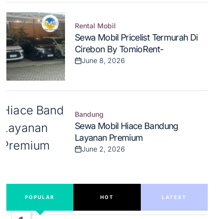
Rental Mobil
Posted
Sewa Mobil Pricelist Termurah Di
in
Cirebon By TomioRent-
June 8, 2026
Post
Date
Bandung
Posted
Sewa Mobil Hiace Bandung
in
Layanan Premium
June 2, 2026
Post
Date
POPULAR
HOT
LATEST