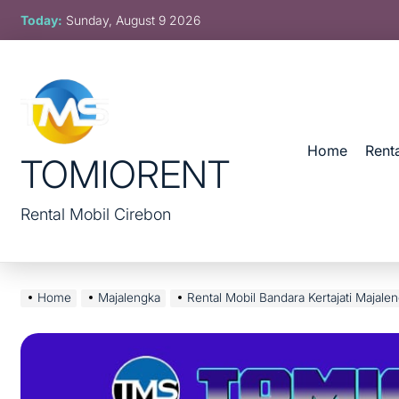
Skip
Today:
Sunday, August 9 2026
to
content
Home
Rent
TOMIORENT
Rental Mobil Cirebon
Home
Majalengka
Rental Mobil Bandara Kertajati Majale