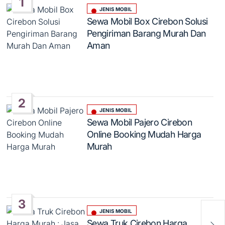
1
JENIS MOBIL
Posted
Sewa Mobil Box Cirebon Solusi
in
Pengiriman Barang Murah Dan
Aman
2
JENIS MOBIL
Posted
Sewa Mobil Pajero Cirebon
in
Online Booking Mudah Harga
Murah
3
JENIS MOBIL
Posted
Sew
Sewa Truk Cirebon Harga