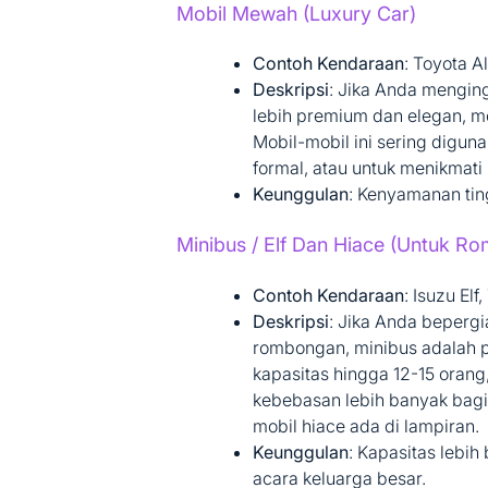
Mobil Mewah (Luxury Car)
Contoh Kendaraan
: Toyota 
Deskripsi
: Jika Anda mengi
lebih premium dan elegan, m
Mobil-mobil ini sering diguna
formal, atau untuk menikmati
Keunggulan
: Kenyamanan ting
Minibus / Elf Dan Hiace (Untuk R
Contoh Kendaraan
: Isuzu El
Deskripsi
: Jika Anda beperg
rombongan, minibus adalah p
kapasitas hingga 12-15 ora
kebebasan lebih banyak bagi
mobil hiace
ada di lampiran.
Keunggulan
: Kapasitas lebi
acara keluarga besar.