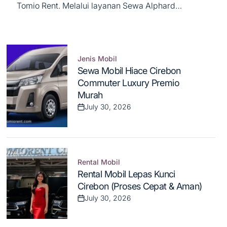
Tomio Rent. Melalui layanan Sewa Alphard
Cirebon, kami menghadirkan pengalaman
berkendara kelas atas yang mengutamakan
kenyamanan, prestise, dan privasi maksimal bagi
Anda...
Jenis Mobil
Posted
Sewa Mobil Hiace Cirebon
in
Commuter Luxury Premio
Murah
July 30, 2026
Post
Date
Rental Mobil
Posted
Rental Mobil Lepas Kunci
in
Cirebon (Proses Cepat & Aman)
July 30, 2026
Post
Date