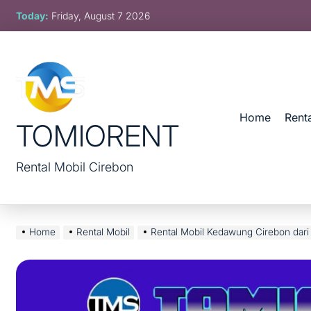
Skip
Today:
Friday, August 7 2026
to
content
Home
Rent
TOMIORENT
Rental Mobil Cirebon
Home
Rental Mobil
Rental Mobil Kedawung Cirebon dari