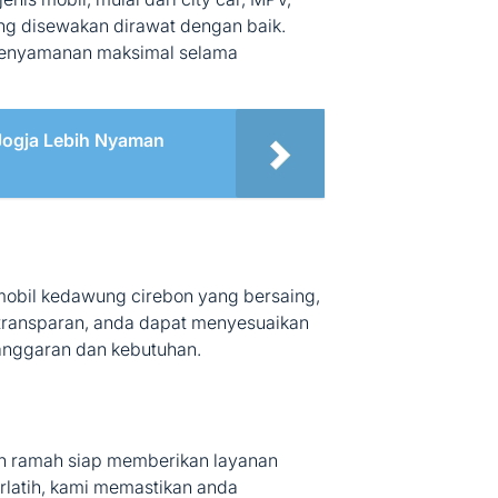
ng disewakan dirawat dengan baik.
kenyamanan maksimal selama
 Jogja Lebih Nyaman
mobil kedawung cirebon yang bersaing,
transparan, anda dapat menyesuaikan
 anggaran dan kebutuhan.
JENIS MOBIL
Posted
n ramah siap memberikan layanan
Sewa Mobil Hiace Cirebon Commuter
in
erlatih, kami memastikan anda