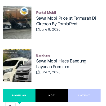
Rental Mobil
Posted
Sewa Mobil Pricelist Termurah Di
in
Cirebon By TomioRent-
June 8, 2026
Post
Date
Bandung
Posted
Sewa Mobil Hiace Bandung
in
Layanan Premium
June 2, 2026
Post
Date
POPULAR
HOT
LATEST