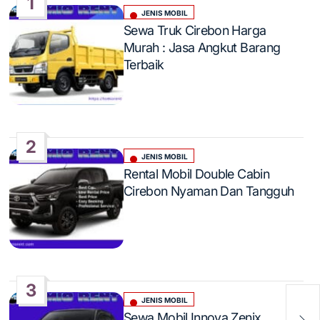
1
JENIS MOBIL
Posted
Sewa Truk Cirebon Harga
in
Murah : Jasa Angkut Barang
Terbaik
2
JENIS MOBIL
Posted
Rental Mobil Double Cabin
in
Cirebon Nyaman Dan Tangguh
3
JENIS MOBIL
Posted
Rent
Sewa Mobil Innova Zenix