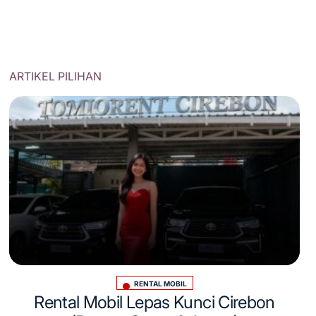
ARTIKEL PILIHAN
RENTAL MOBIL
Posted
Rental Mobil Lepas Kunci Cirebon
in