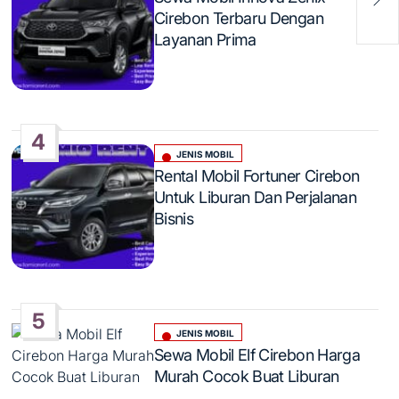
in
Per
Cirebon Terbaru Dengan
Layanan Prima
4
JENIS MOBIL
Posted
Rental Mobil Fortuner Cirebon
in
Untuk Liburan Dan Perjalanan
Bisnis
5
JENIS MOBIL
Posted
Sewa Mobil Elf Cirebon Harga
in
Murah Cocok Buat Liburan