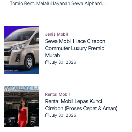
Tomio Rent. Melalui layanan Sewa Alphard
Cirebon, kami menghadirkan pengalaman
berkendara kelas atas yang mengutamakan
kenyamanan, prestise, dan privasi maksimal bagi
Anda...
Jenis Mobil
Posted
Sewa Mobil Hiace Cirebon
in
Commuter Luxury Premio
Murah
July 30, 2026
Post
Date
Rental Mobil
Posted
Rental Mobil Lepas Kunci
in
Cirebon (Proses Cepat & Aman)
July 30, 2026
Post
Date