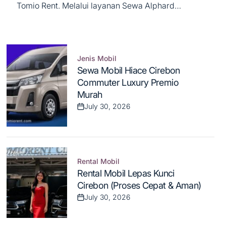
Tomio Rent. Melalui layanan Sewa Alphard
Cirebon, kami menghadirkan pengalaman
berkendara kelas atas yang mengutamakan
kenyamanan, prestise, dan privasi maksimal bagi
Anda...
Jenis Mobil
Posted
Sewa Mobil Hiace Cirebon
in
Commuter Luxury Premio
Murah
July 30, 2026
Post
Date
Rental Mobil
Posted
Rental Mobil Lepas Kunci
in
Cirebon (Proses Cepat & Aman)
July 30, 2026
Post
Date