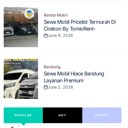
Rental Mobil
Posted
Sewa Mobil Pricelist Termurah Di
in
Cirebon By TomioRent-
June 8, 2026
Post
Date
Bandung
Posted
Sewa Mobil Hiace Bandung
in
Layanan Premium
June 2, 2026
Post
Date
POPULAR
HOT
LATEST