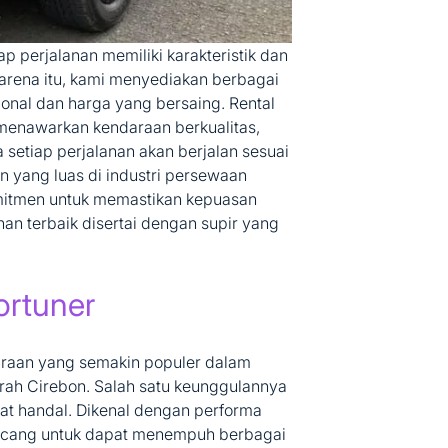
 perjalanan memiliki karakteristik dan
arena itu, kami menyediakan berbagai
onal dan harga yang bersaing. Rental
a menawarkan kendaraan berkualitas,
setiap perjalanan akan berjalan sesuai
n yang luas di industri persewaan
omitmen untuk memastikan kepuasan
n terbaik disertai dengan supir yang
ortuner
araan yang semakin populer dalam
erah Cirebon. Salah satu keunggulannya
JENIS MOBIL
gat handal. Dikenal dengan performa
Posted
Sewa Mobil Hiace Cirebon Commuter
in
rancang untuk dapat menempuh berbagai