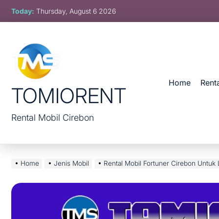
Skip
Today:
Thursday, August 6 2026
to
content
Home
Rent
TOMIORENT
Rental Mobil Cirebon
Home
Jenis Mobil
Rental Mobil Fortuner Cirebon Untuk 