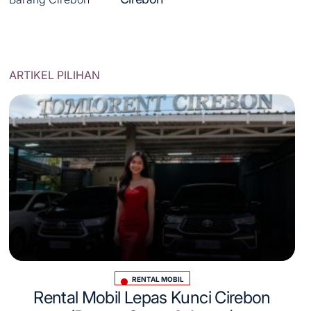
ARTIKEL PILIHAN
RENTAL MOBIL
Posted
Rental Mobil Lepas Kunci Cirebon
in