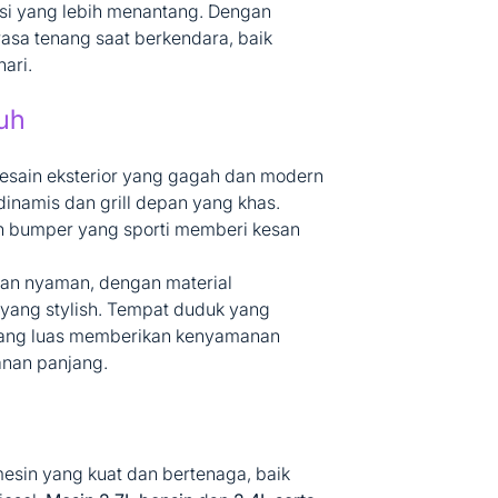
Luxury Premio Murah
asi yang lebih menantang. Dengan
sa tenang saat berkendara, baik
July 30, 2026
Post
ari.
Date
uh
 desain eksterior yang gagah dan modern
inamis dan grill depan yang khas.
 bumper yang sporti memberi kesan
 dan nyaman, dengan material
n yang stylish. Tempat duduk yang
 yang luas memberikan kenyamanan
lanan panjang.
esin yang kuat dan bertenaga, baik