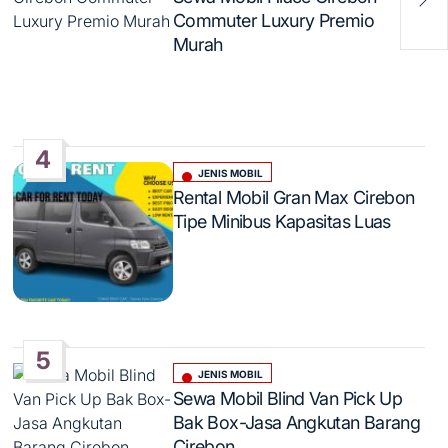
in
Har
Commuter Luxury Premio
Murah
4
JENIS MOBIL
Posted
Rental Mobil Gran Max Cirebon
in
Tipe Minibus Kapasitas Luas
5
JENIS MOBIL
Posted
Sewa Mobil Blind Van Pick Up
in
Bak Box-Jasa Angkutan Barang
Cirebon