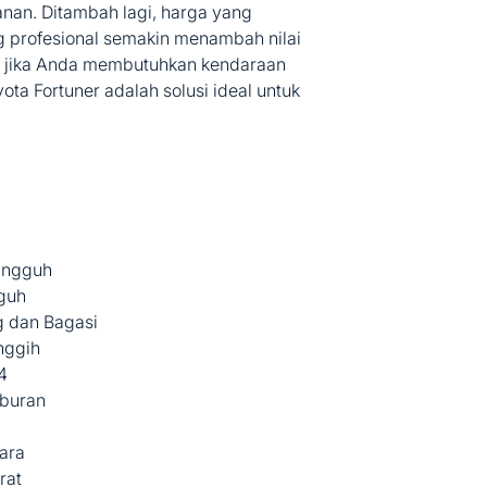
anan. Ditambah lagi, harga yang
g profesional semakin menambah nilai
i, jika Anda membutuhkan kendaraan
a Fortuner adalah solusi ideal untuk
angguh
guh
 dan Bagasi
nggih
4
iburan
ara
rat