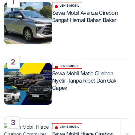
1
JENIS MOBIL
Posted
Sewa Mobil Avanza Cirebon
in
Sangat Hemat Bahan Bakar
2
JENIS MOBIL
Posted
Sewa Mobil Matic Cirebon
in
Nyetir Tanpa Ribet Dan Gak
Capek
3
JENIS MOBIL
Posted
Ren
Sewa Mobil Hiace Cirebon