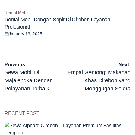
Rental Mobil
Posted
Rental Mobil Dengan Sopir Di Cirebon Layanan
in
Profesional
January 13, 2025
Posted
on
Post
Previous:
Next:
navigation
Sewa Mobil Di
Empal Gentong: Makanan
Majalengka Dengan
Khas Cirebon yang
Pelayanan Terbaik
Menggugah Selera
RECENT POST