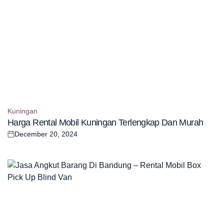
Kuningan
Posted
Harga Rental Mobil Kuningan Terlengkap Dan Murah
in
December 20, 2024
Posted
on