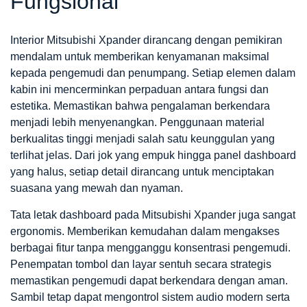
Fungsional
Interior Mitsubishi Xpander dirancang dengan pemikiran
mendalam untuk memberikan kenyamanan maksimal
kepada pengemudi dan penumpang. Setiap elemen dalam
kabin ini mencerminkan perpaduan antara fungsi dan
estetika. Memastikan bahwa pengalaman berkendara
menjadi lebih menyenangkan. Penggunaan material
berkualitas tinggi menjadi salah satu keunggulan yang
terlihat jelas. Dari jok yang empuk hingga panel dashboard
yang halus, setiap detail dirancang untuk menciptakan
suasana yang mewah dan nyaman.
Tata letak dashboard pada Mitsubishi Xpander juga sangat
ergonomis. Memberikan kemudahan dalam mengakses
berbagai fitur tanpa mengganggu konsentrasi pengemudi.
Penempatan tombol dan layar sentuh secara strategis
memastikan pengemudi dapat berkendara dengan aman.
Sambil tetap dapat mengontrol sistem audio modern serta