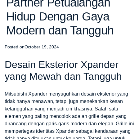
Partner Petualangan
Hidup Dengan Gaya
Modern dan Tangguh
Posted on
October 19, 2024
Desain Eksterior Xpander
yang Mewah dan Tangguh
Mitsubishi Xpander menyuguhkan desain eksterior yang
tidak hanya menawan, tetapi juga menekankan kesan
ketangguhan yang menjadi ciri khasnya. Salah satu
elemen yang paling mencolok adalah grille depan yang
dirancang dengan garis-garis modern dan elegan. Grille ini
mempertegas identitas Xpander sebagai kendaraan yang
tidak hanya ditujukan untuk keluarga. Tetapi juga untuk