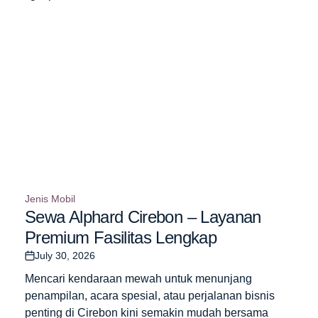
Jenis Mobil
Posted
Sewa Alphard Cirebon – Layanan
in
Premium Fasilitas Lengkap
July 30, 2026
Post
Date
Mencari kendaraan mewah untuk menunjang
penampilan, acara spesial, atau perjalanan bisnis
penting di Cirebon kini semakin mudah bersama