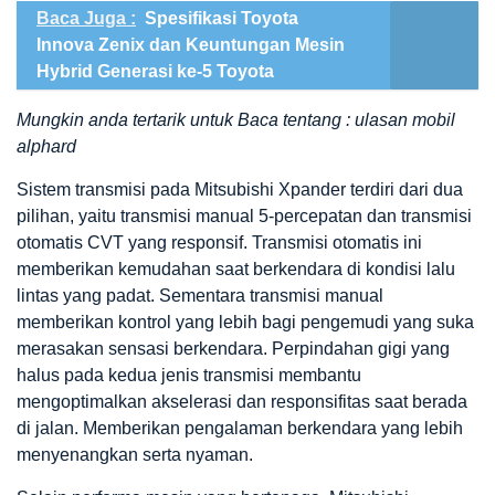
Baca Juga :
Spesifikasi Toyota
Innova Zenix dan Keuntungan Mesin
Hybrid Generasi ke-5 Toyota
Mungkin anda tertarik untuk Baca tentang
:
ulasan mobil
alphard
Sistem transmisi pada Mitsubishi Xpander terdiri dari dua
pilihan, yaitu transmisi manual 5-percepatan dan transmisi
otomatis CVT yang responsif. Transmisi otomatis ini
memberikan kemudahan saat berkendara di kondisi lalu
lintas yang padat. Sementara transmisi manual
memberikan kontrol yang lebih bagi pengemudi yang suka
merasakan sensasi berkendara. Perpindahan gigi yang
halus pada kedua jenis transmisi membantu
mengoptimalkan akselerasi dan responsifitas saat berada
di jalan. Memberikan pengalaman berkendara yang lebih
menyenangkan serta nyaman.