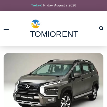
Skip
Today:
Friday, August 7 2026
to
content
TOMIORENT