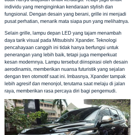
individu yang menginginkan kendaraan stylish dan
fungsional. Dengan desain yang berani, grille ini menjadi
pusat perhatian, menarik mata siapa pun yang melihatnya.
Selain grille, lampu depan LED yang tajam menambah
daya tarik visual pada Mitsubishi Xpander. Teknologi
pencahayaan canggih ini tidak hanya berfungsi untuk
penerangan yang lebih baik, tetapi juga memperkuat
kesan modernnya. Lampu tersebut diinspirasi oleh desain
aerodinamis, memberikan nuansa futuristik yang sejalan
dengan tren otomotif saat ini. Imbasnya, Xpander tampak
lebih agresif dan menonjol, terutama saat melaju di jalan
raya, memberikan rasa percaya diri bagi pengemudi.