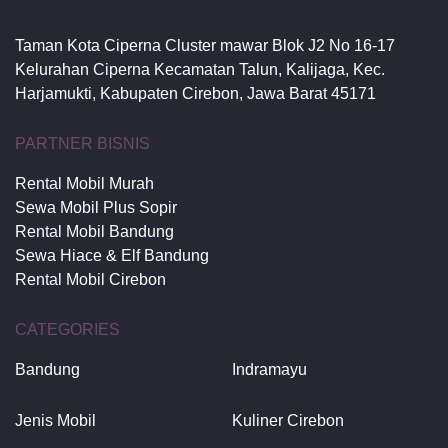
Taman Kota Ciperna Cluster mawar Blok J2 No 16-17
Kelurahan Ciperna Kecamatan Talun, Kalijaga, Kec.
Harjamukti, Kabupaten Cirebon, Jawa Barat 45171
PARTNER BISNIS
Rental Mobil Murah
Sewa Mobil Plus Sopir
Rental Mobil Bandung
Sewa Hiace & Elf Bandung
Rental Mobil Cirebon
CATEGORIES
Bandung
Indramayu
Jenis Mobil
Kuliner Cirebon